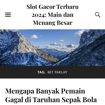
Slot Gacor Terbaru
2024: Main dan
Menang Besar
TAG:
BET PARLAY
Mengapa Banyak Pemain
Gagal di Taruhan Sepak Bola