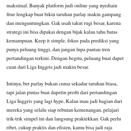
maksimal. Banyak platform judi online yang nyediain
fitur lengkap buat bikin taruhan parlay makin gampang
dan menguntungkan. Gak usah takut rugi besar, karena
strategi ini bisa dipakai dengan bijak kalau tahu batas
kemampuan. Keep it simple, fokus pada prediksi yang
punya peluang tinggi, dan jangan lupa pantau tren
pertandingan terkini. Dengan begitu, peluang buat dapet
cuan dari Liga Inggris jadi makin besar.
Intinya, bet parlay bukan cuma sekadar taruhan biasa,
tapi jalan pintas buat dapetin profit dari pertandingan
Liga Inggris yang lagi hype. Kalau mau jadi bagian dari
mereka yang selalu siap rebutan kemenangan, pelajari
trik-trik simpel ini dan langsung praktekkan. Gak perlu
ribet, cukup praktis dan efisien, kamu bisa jadi raja