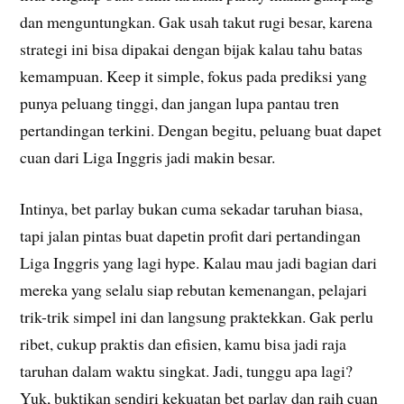
dan menguntungkan. Gak usah takut rugi besar, karena
strategi ini bisa dipakai dengan bijak kalau tahu batas
kemampuan. Keep it simple, fokus pada prediksi yang
punya peluang tinggi, dan jangan lupa pantau tren
pertandingan terkini. Dengan begitu, peluang buat dapet
cuan dari Liga Inggris jadi makin besar.
Intinya, bet parlay bukan cuma sekadar taruhan biasa,
tapi jalan pintas buat dapetin profit dari pertandingan
Liga Inggris yang lagi hype. Kalau mau jadi bagian dari
mereka yang selalu siap rebutan kemenangan, pelajari
trik-trik simpel ini dan langsung praktekkan. Gak perlu
ribet, cukup praktis dan efisien, kamu bisa jadi raja
taruhan dalam waktu singkat. Jadi, tunggu apa lagi?
Yuk, buktikan sendiri kekuatan bet parlay dan raih cuan