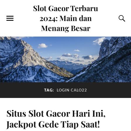
Slot Gacor Terbaru
2024: Main dan
Menang Besar
TAG:
LOGIN CALO22
Situs Slot Gacor Hari Ini,
Jackpot Gede Tiap Saat!