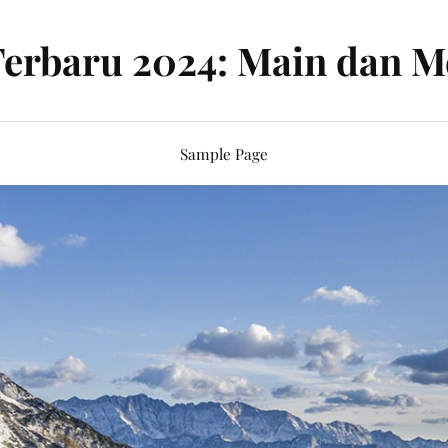
Terbaru 2024: Main dan 
Sample Page