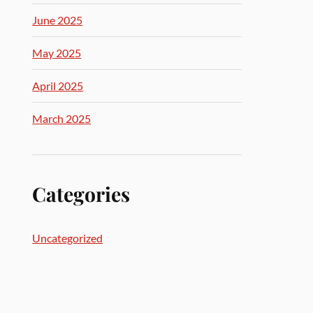
June 2025
May 2025
April 2025
March 2025
Categories
Uncategorized