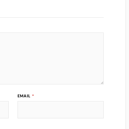
EMAIL
*