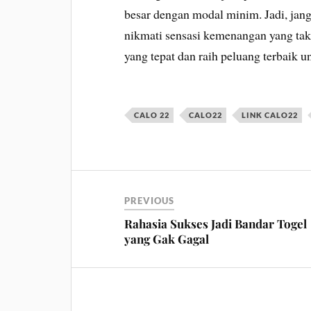
besar dengan modal minim. Jadi, janga
nikmati sensasi kemenangan yang tak 
yang tepat dan raih peluang terbaik un
CALO 22
CALO22
LINK CALO22
PREVIOUS
Rahasia Sukses Jadi Bandar Togel
yang Gak Gagal