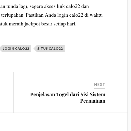
n tunda lagi, segera akses link calo22 dan
terlupakan. Pastikan Anda login calo22 di waktu
tuk meraih jackpot besar setiap hari.
LOGIN CALO22
SITUS CALO22
NEXT
Penjelasan Togel dari Sisi Sistem
Permainan