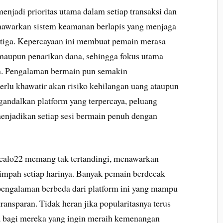
njadi prioritas utama dalam setiap transaksi dan
enawarkan sistem keamanan berlapis yang menjaga
etiga. Kepercayaan ini membuat pemain merasa
 maupun penarikan dana, sehingga fokus utama
an. Pengalaman bermain pun semakin
rlu khawatir akan risiko kehilangan uang ataupun
gandalkan platform yang terpercaya, peluang
enjadikan setiap sesi bermain penuh dengan
h calo22 memang tak tertandingi, menawarkan
limpah setiap harinya. Banyak pemain berdecak
engalaman berbeda dari platform ini yang mampu
ransparan. Tidak heran jika popularitasnya terus
a bagi mereka yang ingin meraih kemenangan