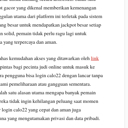
slot gacor yang dikenal memberikan kemenangan
lan utama dari platform ini terletak pada sistem
ang besar untuk mendapatkan jackpot besar setiap
 solid, pemain tidak perlu ragu lagi untuk
a yang terpercaya dan aman.
bahas kemudahan akses yang ditawarkan oleh
link
 pintas bagi pecinta judi online untuk masuk ke
ara pengguna bisa login calo22 dengan lancar tanpa
lami pemeliharaan atau gangguan sementara.
alah satu alasan utama mengapa banyak pemain
eka tidak ingin kehilangan peluang saat momen
 login calo22 yang cepat dan aman juga
na yang mengutamakan privasi dan data pribadi.