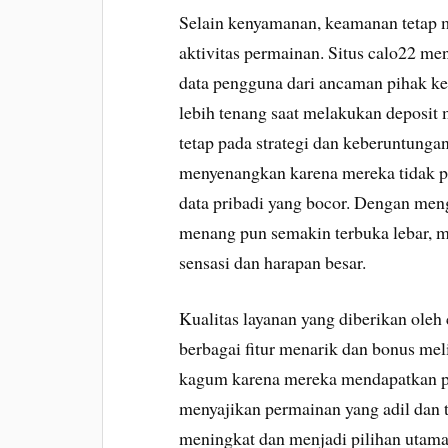
Selain kenyamanan, keamanan tetap me
aktivitas permainan. Situs calo22 m
data pengguna dari ancaman pihak k
lebih tenang saat melakukan deposit
tetap pada strategi dan keberuntung
menyenangkan karena mereka tidak pe
data pribadi yang bocor. Dengan men
menang pun semakin terbuka lebar, m
sensasi dan harapan besar.
Kualitas layanan yang diberikan ole
berbagai fitur menarik dan bonus me
kagum karena mereka mendapatkan p
menyajikan permainan yang adil dan t
meningkat dan menjadi pilihan utam