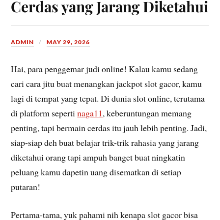
Cerdas yang Jarang Diketahui
ADMIN
MAY 29, 2026
Hai, para penggemar judi online! Kalau kamu sedang
cari cara jitu buat menangkan jackpot slot gacor, kamu
lagi di tempat yang tepat. Di dunia slot online, terutama
di platform seperti
naga11
, keberuntungan memang
penting, tapi bermain cerdas itu jauh lebih penting. Jadi,
siap-siap deh buat belajar trik-trik rahasia yang jarang
diketahui orang tapi ampuh banget buat ningkatin
peluang kamu dapetin uang disematkan di setiap
putaran!
Pertama-tama, yuk pahami nih kenapa slot gacor bisa