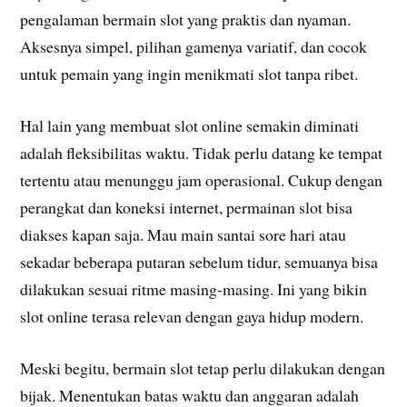
pengalaman bermain slot yang praktis dan nyaman.
Aksesnya simpel, pilihan gamenya variatif, dan cocok
untuk pemain yang ingin menikmati slot tanpa ribet.
Hal lain yang membuat slot online semakin diminati
adalah fleksibilitas waktu. Tidak perlu datang ke tempat
tertentu atau menunggu jam operasional. Cukup dengan
perangkat dan koneksi internet, permainan slot bisa
diakses kapan saja. Mau main santai sore hari atau
sekadar beberapa putaran sebelum tidur, semuanya bisa
dilakukan sesuai ritme masing-masing. Ini yang bikin
slot online terasa relevan dengan gaya hidup modern.
Meski begitu, bermain slot tetap perlu dilakukan dengan
bijak. Menentukan batas waktu dan anggaran adalah