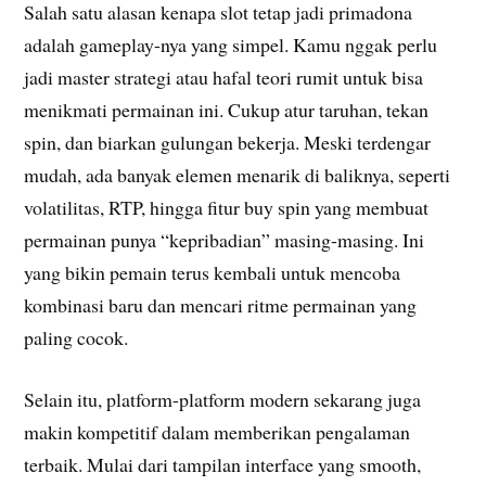
Salah satu alasan kenapa slot tetap jadi primadona
adalah gameplay-nya yang simpel. Kamu nggak perlu
jadi master strategi atau hafal teori rumit untuk bisa
menikmati permainan ini. Cukup atur taruhan, tekan
spin, dan biarkan gulungan bekerja. Meski terdengar
mudah, ada banyak elemen menarik di baliknya, seperti
volatilitas, RTP, hingga fitur buy spin yang membuat
permainan punya “kepribadian” masing-masing. Ini
yang bikin pemain terus kembali untuk mencoba
kombinasi baru dan mencari ritme permainan yang
paling cocok.
Selain itu, platform-platform modern sekarang juga
makin kompetitif dalam memberikan pengalaman
terbaik. Mulai dari tampilan interface yang smooth,