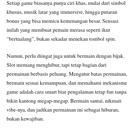
Setiap game biasanya punya ciri khas, mulai dari simbol
khusus, musik latar yang immersive, hingga putaran
bonus yang bisa memicu kemenangan besar. Sensasi
inilah yang membuat pemain merasa seperti ikut
“bertualang”, bukan sekadar menekan tombol spin.
Namun, perlu diingat juga untuk bermain dengan bijak.
Slot memang menghibur, tapi tetap bagian dari
permainan berbasis peluang. Mengatur batas permainan,
bermain sesuai kemampuan, dan memahami mekanisme
game adalah cara smart biar pengalaman tetap fun tanpa
bikin kantong megap-megap. Bermain santai, nikmati
vibe-nya, dan jadikan permainan ini sebagai hiburan,
bukan kewajiban.