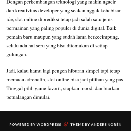
Dengan perkembangan teknologi yang makin ngacir
dan kreativitas developer yang seakan nggak kehabisan
ide, slot online diprediksi tetap jadi salah satu jenis
permainan yang paling populer di dunia digital. Baik
pemain baru maupun yang sudah lama berkecimpung,
selalu ada hal seru yang bisa ditemukan di setiap
gulungan.
Jadi, kalau kamu lagi pengen hiburan simpel tapi tetap
memacu adrenalin, slot online bisa jadi pilihan yang pas.
Tinggal pilih game favorit, siapkan mood, dan biarkan
petualangan dimulai.
&
POWERED BY
WORDPRESS
THEME BY
ANDERS NORÉN