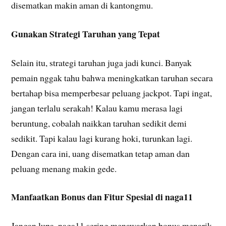
disematkan makin aman di kantongmu.
Gunakan Strategi Taruhan yang Tepat
Selain itu, strategi taruhan juga jadi kunci. Banyak
pemain nggak tahu bahwa meningkatkan taruhan secara
bertahap bisa memperbesar peluang jackpot. Tapi ingat,
jangan terlalu serakah! Kalau kamu merasa lagi
beruntung, cobalah naikkan taruhan sedikit demi
sedikit. Tapi kalau lagi kurang hoki, turunkan lagi.
Dengan cara ini, uang disematkan tetap aman dan
peluang menang makin gede.
Manfaatkan Bonus dan Fitur Spesial di naga11
Jangan lupa, naga11 sering menawarkan bonus menarik