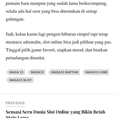
pemain baru maupun yang sudah lama berkecimpung,
selalu ada hal seru yang bisa ditemukan di setiap
gulungan.
Jadi, kalau kamu lagi pengen hiburan simpel tapi tetap
memacu adrenalin, slot online bisa jadi pilihan yang pas.
Tinggal pilih game favorit, siapkan mood, dan biarkan
petualangan dimulai.
NAGA 11
NAGA11
NAGA11 DAFTAR
NAGA11 LINK
NAGA11 SLOT
PREVIOUS
Sensasi Seru Dunia Slot Online yang Bikin Betah
Main Lama