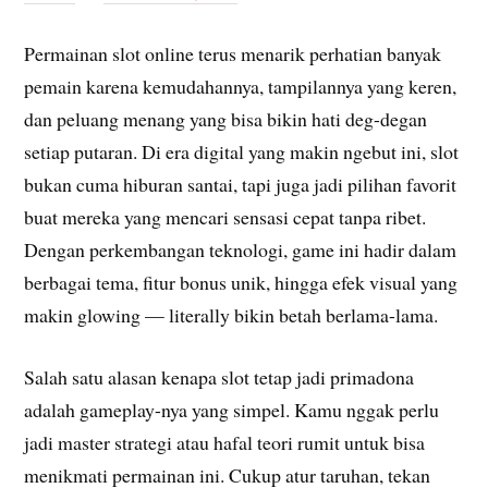
Permainan slot online terus menarik perhatian banyak
pemain karena kemudahannya, tampilannya yang keren,
dan peluang menang yang bisa bikin hati deg-degan
setiap putaran. Di era digital yang makin ngebut ini, slot
bukan cuma hiburan santai, tapi juga jadi pilihan favorit
buat mereka yang mencari sensasi cepat tanpa ribet.
Dengan perkembangan teknologi, game ini hadir dalam
berbagai tema, fitur bonus unik, hingga efek visual yang
makin glowing — literally bikin betah berlama-lama.
Salah satu alasan kenapa slot tetap jadi primadona
adalah gameplay-nya yang simpel. Kamu nggak perlu
jadi master strategi atau hafal teori rumit untuk bisa
menikmati permainan ini. Cukup atur taruhan, tekan