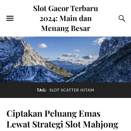
Slot Gacor Terbaru
2024: Main dan
Menang Besar
TAG:
SLOT SCATTER HITAM
Ciptakan Peluang Emas
Lewat Strategi Slot Mahjong