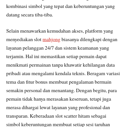
kombinasi simbol yang tepat dan keberuntungan yang
datang secara tiba-tiba.
Selain menawarkan kemudahan akses, platform yang
menyediakan slot
mahjong
biasanya dilengkapi dengan
layanan pelanggan 24/7 dan sistem keamanan yang
terjamin. Hal ini memastikan setiap pemain dapat
menikmati permainan tanpa khawatir kehilangan data
pribadi atau mengalami kendala teknis. Beragam variasi
tema dan fitur bonus membuat pengalaman bermain
semakin personal dan menantang. Dengan begitu, para
pemain tidak hanya merasakan keseruan, tetapi juga
merasa dihargai lewat layanan yang profesional dan
transparan. Keberadaan slot scatter hitam sebagai
simbol keberuntungan membuat setiap sesi taruhan