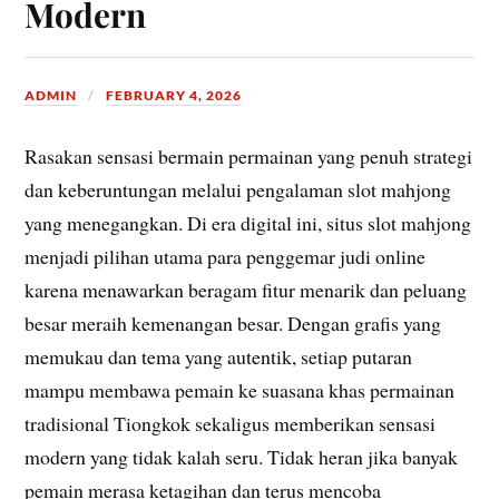
Modern
ADMIN
FEBRUARY 4, 2026
Rasakan sensasi bermain permainan yang penuh strategi
dan keberuntungan melalui pengalaman slot mahjong
yang menegangkan. Di era digital ini, situs slot mahjong
menjadi pilihan utama para penggemar judi online
karena menawarkan beragam fitur menarik dan peluang
besar meraih kemenangan besar. Dengan grafis yang
memukau dan tema yang autentik, setiap putaran
mampu membawa pemain ke suasana khas permainan
tradisional Tiongkok sekaligus memberikan sensasi
modern yang tidak kalah seru. Tidak heran jika banyak
pemain merasa ketagihan dan terus mencoba