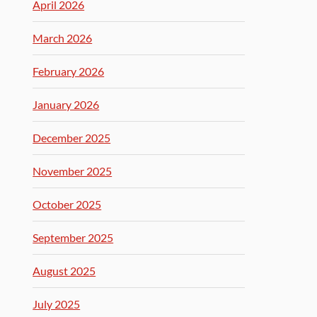
April 2026
March 2026
February 2026
January 2026
December 2025
November 2025
October 2025
September 2025
August 2025
July 2025