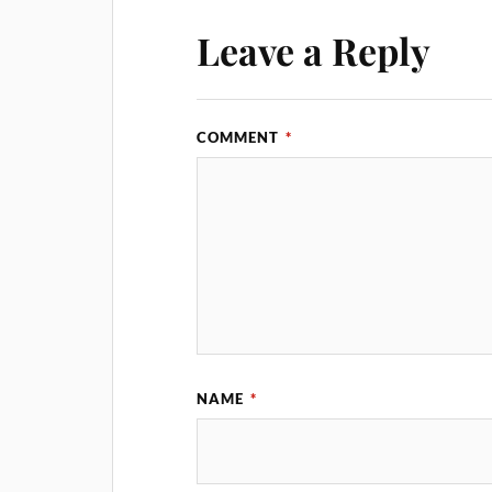
Leave a Reply
COMMENT
*
NAME
*