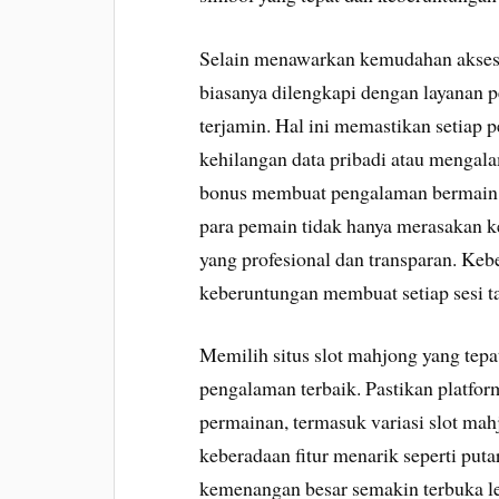
Selain menawarkan kemudahan akses,
biasanya dilengkapi dengan layanan 
terjamin. Hal ini memastikan setiap
kehilangan data pribadi atau mengala
bonus membuat pengalaman bermain 
para pemain tidak hanya merasakan ke
yang profesional dan transparan. Kebe
keberuntungan membuat setiap sesi t
Memilih situs slot mahjong yang tep
pengalaman terbaik. Pastikan platfo
permainan, termasuk variasi slot mah
keberadaan fitur menarik seperti puta
kemenangan besar semakin terbuka le