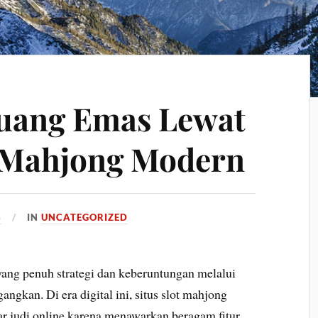
luang Emas Lewat
t Mahjong Modern
6
IN
UNCATEGORIZED
ang penuh strategi dan keberuntungan melalui
gkan. Di era digital ini, situs slot mahjong
r judi online karena menawarkan beragam fitur