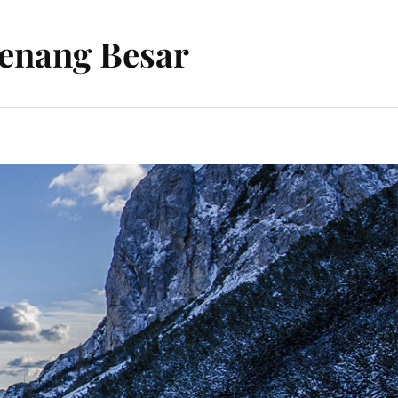
Menang Besar