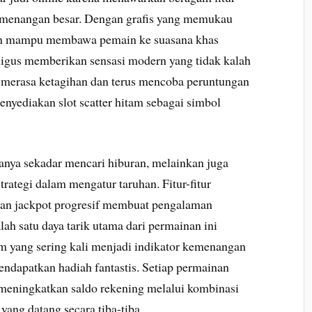
emenangan besar. Dengan grafis yang memukau
aran mampu membawa pemain ke suasana khas
ligus memberikan sensasi modern yang tidak kalah
n merasa ketagihan dan terus mencoba peruntungan
enyediakan slot scatter hitam sebagai simbol
hanya sekadar mencari hiburan, melainkan juga
ategi dalam mengatur taruhan. Fitur-fitur
s dan jackpot progresif membuat pengalaman
h satu daya tarik utama dari permainan ini
tam yang sering kali menjadi indikator kemenangan
dapatkan hadiah fantastis. Setiap permainan
eningkatkan saldo rekening melalui kombinasi
yang datang secara tiba-tiba.