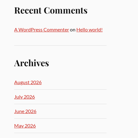
Recent Comments
A WordPress Commenter
on
Hello world!
Archives
August 2026
July 2026
June 2026
May 2026