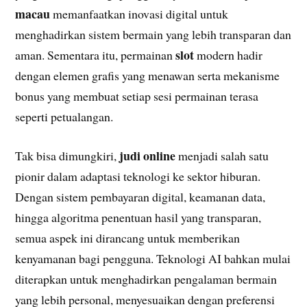
macau
memanfaatkan inovasi digital untuk
menghadirkan sistem bermain yang lebih transparan dan
slot
aman. Sementara itu, permainan
modern hadir
dengan elemen grafis yang menawan serta mekanisme
bonus yang membuat setiap sesi permainan terasa
seperti petualangan.
judi online
Tak bisa dimungkiri,
menjadi salah satu
pionir dalam adaptasi teknologi ke sektor hiburan.
Dengan sistem pembayaran digital, keamanan data,
hingga algoritma penentuan hasil yang transparan,
semua aspek ini dirancang untuk memberikan
kenyamanan bagi pengguna. Teknologi AI bahkan mulai
diterapkan untuk menghadirkan pengalaman bermain
yang lebih personal, menyesuaikan dengan preferensi