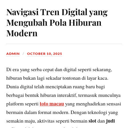
Navigasi Tren Digital yang
Mengubah Pola Hiburan
Modern
ADMIN
OCTOBER 10, 2025
Di era yang serba cepat dan digital seperti sekarang,
hiburan bukan lagi sekadar tontonan di layar kaca.
Dunia digital telah menciptakan ruang baru bagi
berbagai bentuk hiburan interaktif, termasuk munculnya
toto macau
platform seperti
yang menghadirkan sensasi
bermain dalam format modern. Dengan teknologi yang
slot
judi
semakin maju, aktivitas seperti bermain
dan