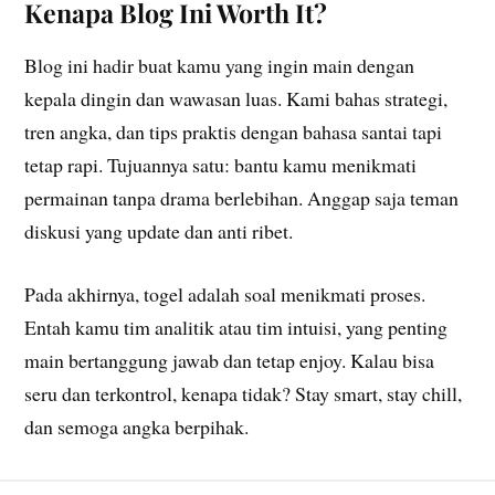
Kenapa Blog Ini Worth It?
Blog ini hadir buat kamu yang ingin main dengan
kepala dingin dan wawasan luas. Kami bahas strategi,
tren angka, dan tips praktis dengan bahasa santai tapi
tetap rapi. Tujuannya satu: bantu kamu menikmati
permainan tanpa drama berlebihan. Anggap saja teman
diskusi yang update dan anti ribet.
Pada akhirnya, togel adalah soal menikmati proses.
Entah kamu tim analitik atau tim intuisi, yang penting
main bertanggung jawab dan tetap enjoy. Kalau bisa
seru dan terkontrol, kenapa tidak? Stay smart, stay chill,
dan semoga angka berpihak.