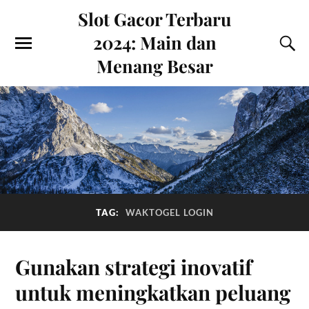
Slot Gacor Terbaru
2024: Main dan
Menang Besar
TAG:
WAKTOGEL LOGIN
Gunakan strategi inovatif
untuk meningkatkan peluang