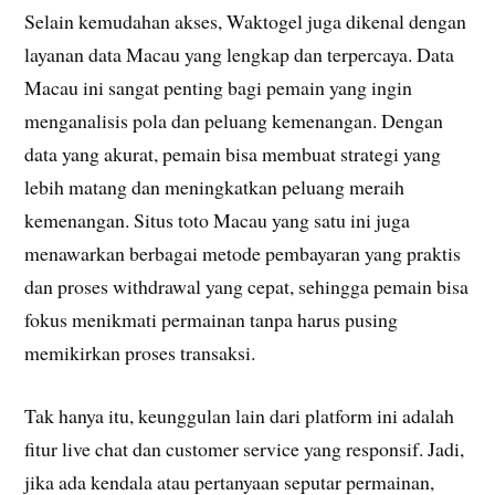
Selain kemudahan akses, Waktogel juga dikenal dengan
layanan data Macau yang lengkap dan terpercaya. Data
Macau ini sangat penting bagi pemain yang ingin
menganalisis pola dan peluang kemenangan. Dengan
data yang akurat, pemain bisa membuat strategi yang
lebih matang dan meningkatkan peluang meraih
kemenangan. Situs toto Macau yang satu ini juga
menawarkan berbagai metode pembayaran yang praktis
dan proses withdrawal yang cepat, sehingga pemain bisa
fokus menikmati permainan tanpa harus pusing
memikirkan proses transaksi.
Tak hanya itu, keunggulan lain dari platform ini adalah
fitur live chat dan customer service yang responsif. Jadi,
jika ada kendala atau pertanyaan seputar permainan,