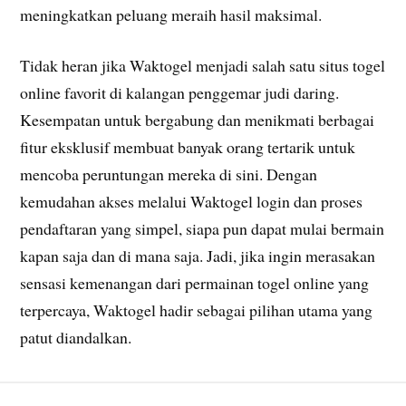
meningkatkan peluang meraih hasil maksimal.
Tidak heran jika Waktogel menjadi salah satu situs togel
online favorit di kalangan penggemar judi daring.
Kesempatan untuk bergabung dan menikmati berbagai
fitur eksklusif membuat banyak orang tertarik untuk
mencoba peruntungan mereka di sini. Dengan
kemudahan akses melalui Waktogel login dan proses
pendaftaran yang simpel, siapa pun dapat mulai bermain
kapan saja dan di mana saja. Jadi, jika ingin merasakan
sensasi kemenangan dari permainan togel online yang
terpercaya, Waktogel hadir sebagai pilihan utama yang
patut diandalkan.