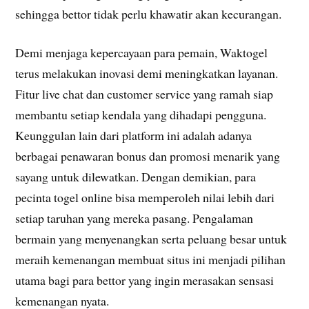
sehingga bettor tidak perlu khawatir akan kecurangan.
Demi menjaga kepercayaan para pemain, Waktogel
terus melakukan inovasi demi meningkatkan layanan.
Fitur live chat dan customer service yang ramah siap
membantu setiap kendala yang dihadapi pengguna.
Keunggulan lain dari platform ini adalah adanya
berbagai penawaran bonus dan promosi menarik yang
sayang untuk dilewatkan. Dengan demikian, para
pecinta togel online bisa memperoleh nilai lebih dari
setiap taruhan yang mereka pasang. Pengalaman
bermain yang menyenangkan serta peluang besar untuk
meraih kemenangan membuat situs ini menjadi pilihan
utama bagi para bettor yang ingin merasakan sensasi
kemenangan nyata.