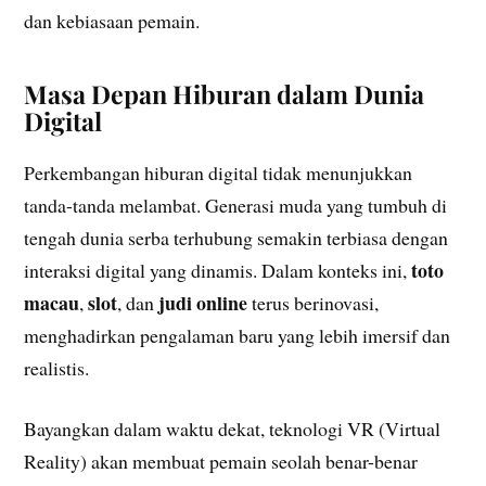
dan kebiasaan pemain.
Masa Depan Hiburan dalam Dunia
Digital
Perkembangan hiburan digital tidak menunjukkan
tanda-tanda melambat. Generasi muda yang tumbuh di
tengah dunia serba terhubung semakin terbiasa dengan
toto
interaksi digital yang dinamis. Dalam konteks ini,
macau
slot
judi online
,
, dan
terus berinovasi,
menghadirkan pengalaman baru yang lebih imersif dan
realistis.
Bayangkan dalam waktu dekat, teknologi VR (Virtual
Reality) akan membuat pemain seolah benar-benar