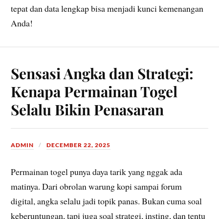
tepat dan data lengkap bisa menjadi kunci kemenangan
Anda!
Sensasi Angka dan Strategi:
Kenapa Permainan Togel
Selalu Bikin Penasaran
ADMIN
DECEMBER 22, 2025
Permainan togel punya daya tarik yang nggak ada
matinya. Dari obrolan warung kopi sampai forum
digital, angka selalu jadi topik panas. Bukan cuma soal
keberuntungan, tapi juga soal strategi, insting, dan tentu