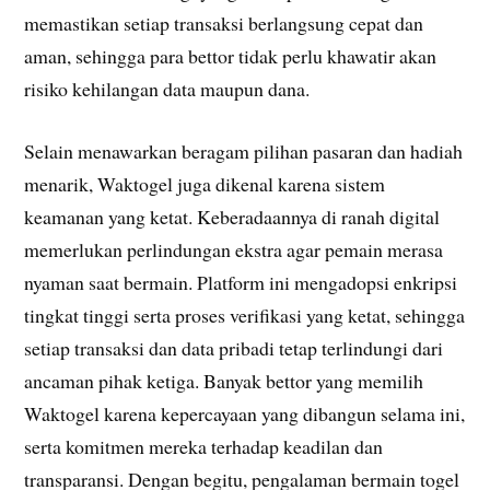
memastikan setiap transaksi berlangsung cepat dan
aman, sehingga para bettor tidak perlu khawatir akan
risiko kehilangan data maupun dana.
Selain menawarkan beragam pilihan pasaran dan hadiah
menarik, Waktogel juga dikenal karena sistem
keamanan yang ketat. Keberadaannya di ranah digital
memerlukan perlindungan ekstra agar pemain merasa
nyaman saat bermain. Platform ini mengadopsi enkripsi
tingkat tinggi serta proses verifikasi yang ketat, sehingga
setiap transaksi dan data pribadi tetap terlindungi dari
ancaman pihak ketiga. Banyak bettor yang memilih
Waktogel karena kepercayaan yang dibangun selama ini,
serta komitmen mereka terhadap keadilan dan
transparansi. Dengan begitu, pengalaman bermain togel