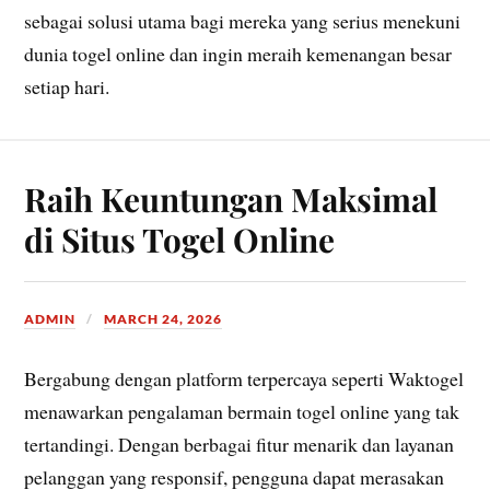
sebagai solusi utama bagi mereka yang serius menekuni
dunia togel online dan ingin meraih kemenangan besar
setiap hari.
Raih Keuntungan Maksimal
di Situs Togel Online
ADMIN
MARCH 24, 2026
Bergabung dengan platform terpercaya seperti Waktogel
menawarkan pengalaman bermain togel online yang tak
tertandingi. Dengan berbagai fitur menarik dan layanan
pelanggan yang responsif, pengguna dapat merasakan