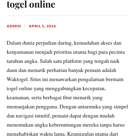
togel online
ADMIN
APRIL 5, 2026
Dalam dunia perjudian daring, kemudahan akses dan
kenyamanan menjadi prioritas utama bagi para pecinta
taruhan angka. Salah satu platform yang tengah naik
daun dan menarik perhatian banyak pemain adalah
Waktogel. Situs ini menawarkan pengalaman bermain
togel online yang menggabungkan kecepatan,
keamanan, serta berbagai fitur menarik yang
memanjakan pengguna. Dengan antarmuka yang simpel
dan navigasi intuitif, pemain dapat dengan mudah
menemukan angka keberuntungan mereka tanpa harus
menghabiskan waktu lama. Keunggulan utama dari