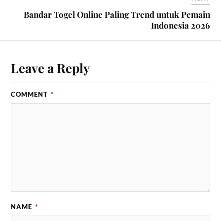
Bandar Togel Online Paling Trend untuk Pemain
Indonesia 2026
Leave a Reply
COMMENT
*
NAME
*