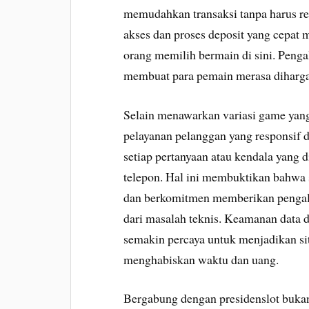
memudahkan transaksi tanpa harus 
akses dan proses deposit yang cepat 
orang memilih bermain di sini. Pen
membuat para pemain merasa dihargai
Selain menawarkan variasi game yang
pelayanan pelanggan yang responsif d
setiap pertanyaan atau kendala yang 
telepon. Hal ini membuktikan bahwa
dan berkomitmen memberikan pengal
dari masalah teknis. Keamanan data 
semakin percaya untuk menjadikan si
menghabiskan waktu dan uang.
Bergabung dengan presidenslot bukan 