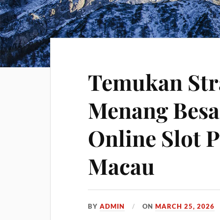
Temukan Str
Menang Besar
Online Slot 
Macau
BY
ADMIN
ON
MARCH 25, 2026