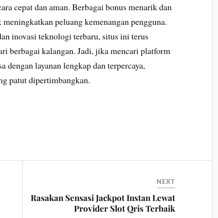
ara cepat dan aman. Berbagai bonus menarik dan
tuk meningkatkan peluang kemenangan pengguna.
n inovasi teknologi terbaru, situs ini terus
i berbagai kalangan. Jadi, jika mencari platform
a dengan layanan lengkap dan terpercaya,
ang patut dipertimbangkan.
NEXT
Rasakan Sensasi Jackpot Instan Lewat
Provider Slot Qris Terbaik