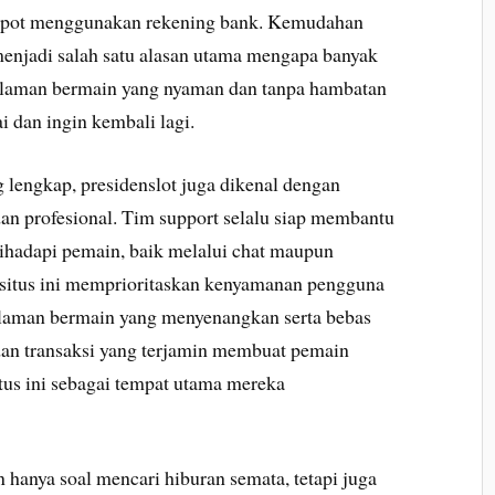
repot menggunakan rekening bank. Kemudahan
menjadi salah satu alasan utama mengapa banyak
galaman bermain yang nyaman dan tanpa hambatan
 dan ingin kembali lagi.
 lengkap, presidenslot juga dikenal dengan
an profesional. Tim support selalu siap membantu
dihadapi pemain, baik melalui chat maupun
 situs ini memprioritaskan kenyamanan pengguna
aman bermain yang menyenangkan serta bebas
dan transaksi yang terjamin membuat pemain
tus ini sebagai tempat utama mereka
hanya soal mencari hiburan semata, tetapi juga