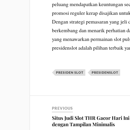
peluang mendapatkan keuntungan sec
promosi reguler kerap disajikan un
Dengan strategi pemasaran yang jeli da
berkembang dan menarik perhatian dar
yang menawarkan permainan slot puls
presidenslot adalah pilihan terbaik y
PRESIDEN SLOT
PRESIDENSLOT
PREVIOUS
Situs Judi Slot THR Gacor Hari Ini
dengan Tampilan Minimalis