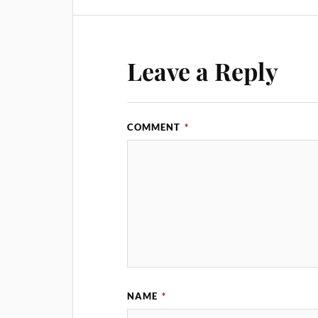
Leave a Reply
COMMENT
*
NAME
*