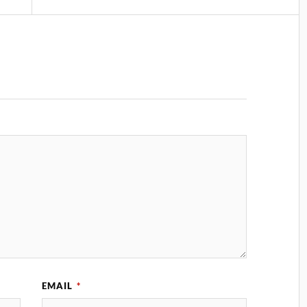
EMAIL
*