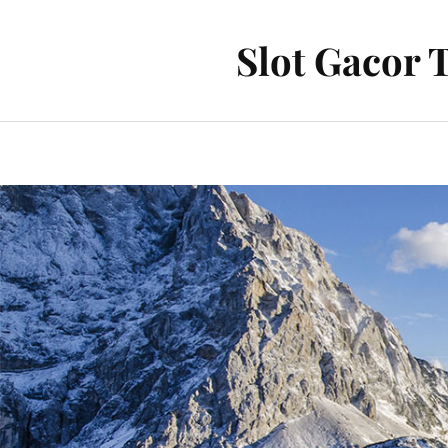
Slot Gacor 