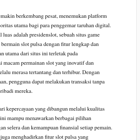
semakin berkembang pesat, menemukan platform
oritas utama bagi para penggemar taruhan digital.
 luas adalah presidenslot, sebuah situs game
ermain slot pulsa dengan fitur lengkap dan
 utama dari situs ini terletak pada
macam permainan slot yang inovatif dan
lalu merasa tertantang dan terhibur. Dengan
an, pengguna dapat melakukan transaksi tanpa
ribadi mereka.
ari kepercayaan yang dibangun melalui kualitas
m ini mampu menawarkan berbagai pilihan
gan selera dan kemampuan finansial setiap pemain.
i juga menghadirkan fitur slot pulsa yang