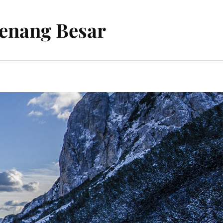
Menang Besar