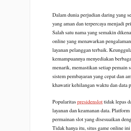
Dalam dunia perjudian daring yang 
yang aman dan terpercaya menjadi pri
Salah satu nama yang semakin dikenal
online yang menawarkan pengalaman b
layanan pelanggan terbaik. Keunggulan
kemampuannya menyediakan berbagai 
menarik, memastikan setiap pemain se
sistem pembayaran yang cepat dan am
khawatir kehilangan waktu dan data p
Popularitas
presidenslot
tidak lepas d
layanan dan keamanan data. Platfor
permainan slot yang disesuaikan den
Tidak hanya itu, situs game online in