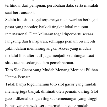
terhindar dari penipuan, perubahan data, serta masalah
saat bertransaksi.
Selain itu, situs togel terpercaya menawarkan berbagai
pasar yang populer, baik di tingkat lokal maupun
internasional. Data keluaran togel diperbarui secara
langsung dan transparan, sehingga pemain bisa lebih
yakin dalam memasang angka. Akses yang mudah
melalui link alternatif juga menjadi keuntungan saat
situs utama sedang dalam pemeliharaan.
Toto Slot Gacor yang Mudah Menang Menjadi Pilihan
Utama Pemain
Tidak hanya togel, namun toto slot gacor yang mudah
menang juga banyak diminati oleh pemain daring. Slot
gacor dikenal dengan tingkat kemenangan yang tinggi,
bonus yang banyak, serta permainan yang mudah.