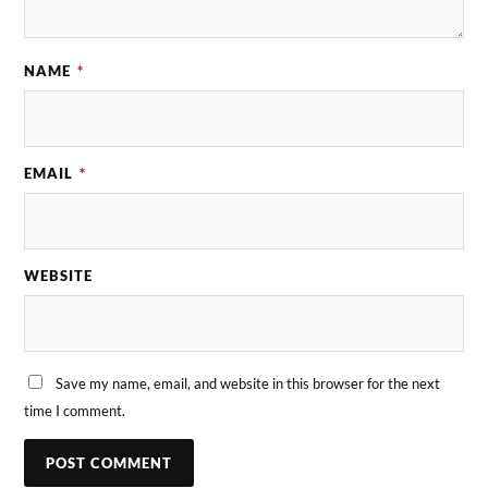
NAME
*
EMAIL
*
WEBSITE
Save my name, email, and website in this browser for the next
time I comment.