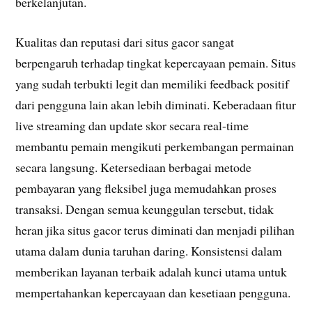
berkelanjutan.
Kualitas dan reputasi dari situs gacor sangat
berpengaruh terhadap tingkat kepercayaan pemain. Situs
yang sudah terbukti legit dan memiliki feedback positif
dari pengguna lain akan lebih diminati. Keberadaan fitur
live streaming dan update skor secara real-time
membantu pemain mengikuti perkembangan permainan
secara langsung. Ketersediaan berbagai metode
pembayaran yang fleksibel juga memudahkan proses
transaksi. Dengan semua keunggulan tersebut, tidak
heran jika situs gacor terus diminati dan menjadi pilihan
utama dalam dunia taruhan daring. Konsistensi dalam
memberikan layanan terbaik adalah kunci utama untuk
mempertahankan kepercayaan dan kesetiaan pengguna.