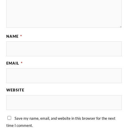
NAME
*
EMAIL
*
WEBSITE
Save my name, email, and website in this browser for the next
time I comment.