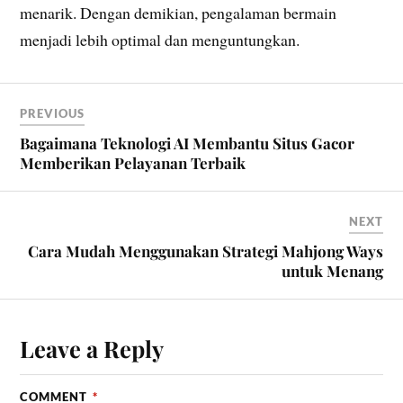
menarik. Dengan demikian, pengalaman bermain
menjadi lebih optimal dan menguntungkan.
PREVIOUS
Bagaimana Teknologi AI Membantu Situs Gacor
Memberikan Pelayanan Terbaik
NEXT
Cara Mudah Menggunakan Strategi Mahjong Ways
untuk Menang
Leave a Reply
COMMENT
*