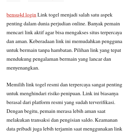
bensu4d login
Link togel menjadi salah satu aspek
penting dalam dunia perjudian online. Banyak pemain
mencari link aktif agar bisa mengakses situs terpercaya
dan aman. Keberadaan link ini memudahkan pengguna
untuk bermain tanpa hambatan. Pilihan link yang tepat
mendukung pengalaman bermain yang lancar dan
menyenangkan.
Memilih link togel resmi dan terpercaya sangat penting
untuk menghindari risiko penipuan. Link ini biasanya
berasal dari platform resmi yang sudah terverifikasi.
Dengan begitu, pemain merasa lebih aman saat
melakukan transaksi dan pengisian saldo. Keamanan
data pribadi juga lebih terjamin saat menggunakan link