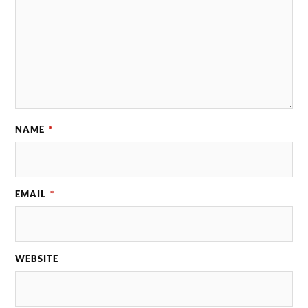
NAME
*
EMAIL
*
WEBSITE