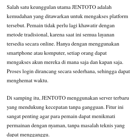
Salah satu keunggulan utama JENTOTO adalah
kemudahan yang ditawarkan untuk mengakses platform
tersebut. Pemain tidak perlu lagi khawatir dengan
metode tradisional, karena saat ini semua layanan
tersedia secara online. Hanya dengan menggunakan
smartphone atau komputer, setiap orang dapat
mengakses akun mereka di mana saja dan kapan saja.
Proses login dirancang secara sederhana, sehingga dapat
menghemat waktu.
Di samping itu, JENTOTO menggunakan server terbaru
yang mendukung kecepatan tanpa gangguan. Fitur ini
sangat penting agar para pemain dapat menikmati
permainan dengan nyaman, tanpa masalah teknis yang
dapat mengganggu.