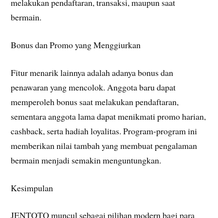
melakukan pendaftaran, transaksi, maupun saat
bermain.
Bonus dan Promo yang Menggiurkan
Fitur menarik lainnya adalah adanya bonus dan
penawaran yang mencolok. Anggota baru dapat
memperoleh bonus saat melakukan pendaftaran,
sementara anggota lama dapat menikmati promo harian,
cashback, serta hadiah loyalitas. Program-program ini
memberikan nilai tambah yang membuat pengalaman
bermain menjadi semakin menguntungkan.
Kesimpulan
JENTOTO muncul sebagai pilihan modern bagi para