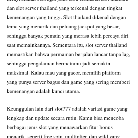
dan slot server thailand yang terkenal dengan tingkat
kemenangan yang tinggi. Slot thailand dikenal dengan
tema yang menarik dan peluang jackpot yang besar,
sehingga banyak pemain yang merasa lebih percaya diri
saat memainkannya. Sementara itu, slot server thailand
memastikan bahwa permainan berjalan lancar tanpa lag,
sehingga pengalaman bermainmu jadi semakin
maksimal. Kalau mau yang gacor, memilih platform
yang punya server bagus dan game yang sering memberi
kemenangan adalah kunci utama.
Keunggulan lain dari slot777 adalah variasi game yang
lengkap dan update secara rutin. Kamu bisa mencoba
berbagai jenis slot yang menawarkan fitur bonus
menarik, seperti free spin, multiplier, dan wild yang