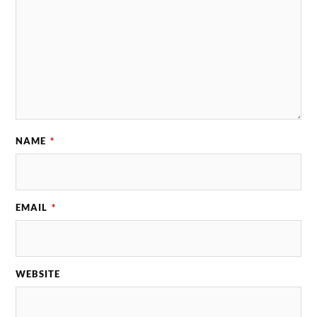
NAME
*
EMAIL
*
WEBSITE