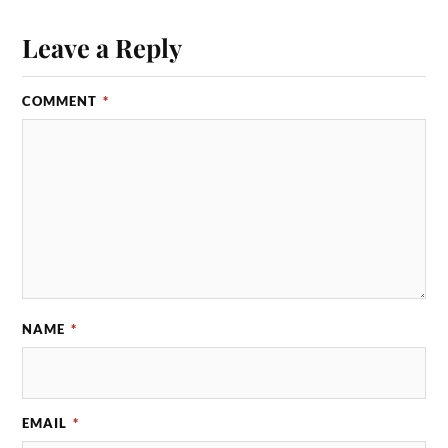
Leave a Reply
COMMENT
*
NAME
*
EMAIL
*