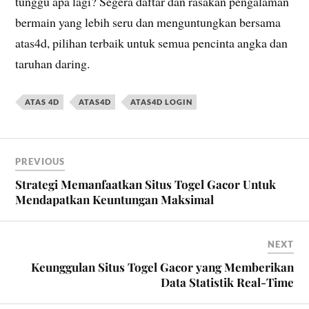
tunggu apa lagi? Segera daftar dan rasakan pengalaman
bermain yang lebih seru dan menguntungkan bersama
atas4d, pilihan terbaik untuk semua pencinta angka dan
taruhan daring.
ATAS 4D
ATAS4D
ATAS4D LOGIN
PREVIOUS
Strategi Memanfaatkan Situs Togel Gacor Untuk
Mendapatkan Keuntungan Maksimal
NEXT
Keunggulan Situs Togel Gacor yang Memberikan
Data Statistik Real-Time