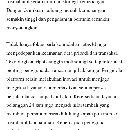
memahami setiap fitur dan strategi kemenangan.
Dengan demikian, peluang meraih kemenangan
semakin tinggi dan pengalaman bermain semakin
menyenangkan.
Tidak hanya fokus pada kemudahan, atas4d juga
mengedepankan keamanan data pribadi dan transaksi.
Teknologi enkripsi canggih melindungi setiap informasi
penting pengguna dari ancaman pihak ketiga. Pengelola
platform selalu melakukan inovasi untuk menjaga
integritas layanan dan memastikan semua proses
berjalan lancar tanpa hambatan. Ketersediaan layanan
pelanggan 24 jam juga menjadi nilai tambah yang
membuat pemain merasa didukung kapan pun mereka
membutuhkan bantuan. Kepercayaan pengguna