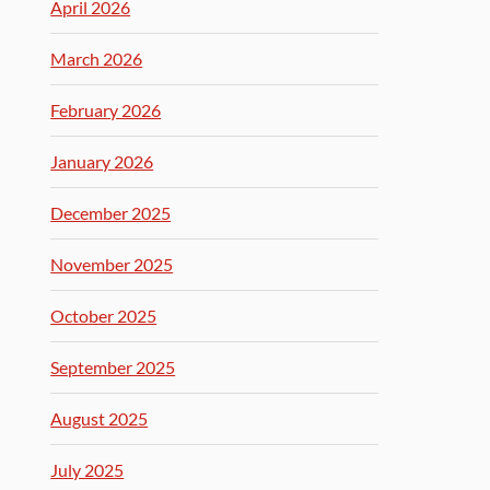
April 2026
March 2026
February 2026
January 2026
December 2025
November 2025
October 2025
September 2025
August 2025
July 2025