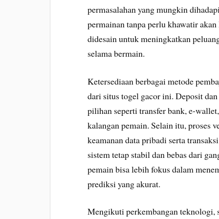
permasalahan yang mungkin dihadapi
permainan tanpa perlu khawatir akan 
didesain untuk meningkatkan pelua
selama bermain.
Ketersediaan berbagai metode pemba
dari situs togel gacor ini. Deposit d
pilihan seperti transfer bank, e-wal
kalangan pemain. Selain itu, proses v
keamanan data pribadi serta transaks
sistem tetap stabil dan bebas dari g
pemain bisa lebih fokus dalam menem
prediksi yang akurat.
Mengikuti perkembangan teknologi, si