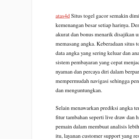
atas4d
Situs togel gacor semakin dimi
kemenangan besar setiap harinya. Den
akurat dan bonus menarik disajikan
memasang angka. Keberadaan situs t
data angka yang sering keluar dan ana
sistem pembayaran yang cepat menja
nyaman dan percaya diri dalam berpart
mempermudah navigasi sehingga pen
dan menguntungkan.
Selain menawarkan prediksi angka ter
fitur tambahan seperti live draw dan 
pemain dalam membuat analisis lebih
itu, layanan customer support yang r