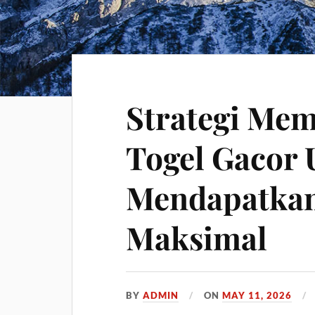
Strategi Mem
Togel Gacor 
Mendapatka
Maksimal
BY
ADMIN
ON
MAY 11, 2026