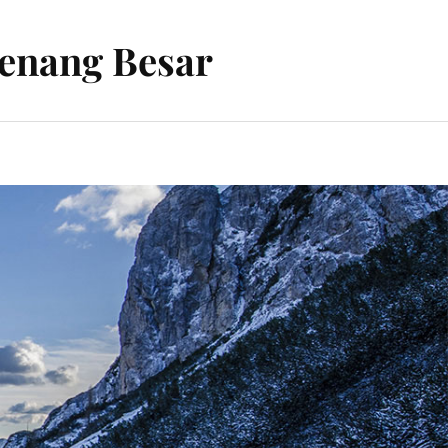
Menang Besar