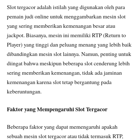
Slot tergacor adalah istilah yang digunakan oleh para
pemain judi online untuk menggambarkan mesin slot
yang sering memberikan kemenangan besar atau
jackpot. Biasanya, mesin ini memiliki RTP (Return to
Player) yang tinggi dan peluang menang yang lebih baik
dibandingkan mesin slot lainnya. Namun, penting untuk
diingat bahwa meskipun beberapa slot cenderung lebih
sering memberikan kemenangan, tidak ada jaminan
kemenangan karena slot tetap bergantung pada
keberuntungan.
Faktor yang Mempengaruhi Slot Tergacor
Beberapa faktor yang dapat memengaruhi apakah
sebuah mesin slot tergacor atau tidak termasuk RTP,