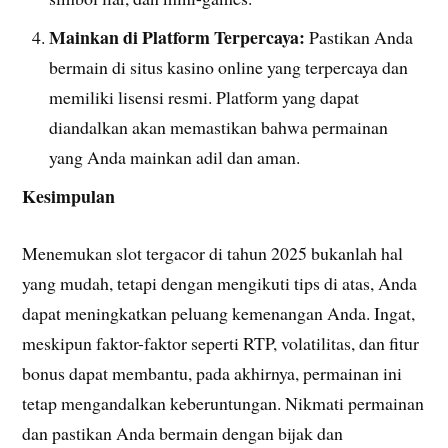
Mainkan di Platform Terpercaya:
Pastikan Anda
bermain di situs kasino online yang terpercaya dan
memiliki lisensi resmi. Platform yang dapat
diandalkan akan memastikan bahwa permainan
yang Anda mainkan adil dan aman.
Kesimpulan
Menemukan slot tergacor di tahun 2025 bukanlah hal
yang mudah, tetapi dengan mengikuti tips di atas, Anda
dapat meningkatkan peluang kemenangan Anda. Ingat,
meskipun faktor-faktor seperti RTP, volatilitas, dan fitur
bonus dapat membantu, pada akhirnya, permainan ini
tetap mengandalkan keberuntungan. Nikmati permainan
dan pastikan Anda bermain dengan bijak dan