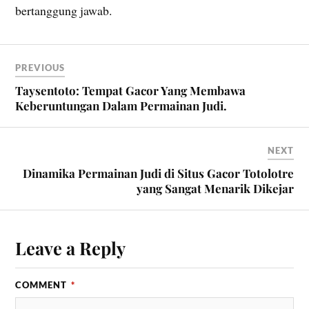
bertanggung jawab.
PREVIOUS
Taysentoto: Tempat Gacor Yang Membawa
Keberuntungan Dalam Permainan Judi.
NEXT
Dinamika Permainan Judi di Situs Gacor Totolotre
yang Sangat Menarik Dikejar
Leave a Reply
COMMENT
*