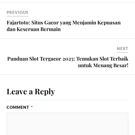
PREVIOUS
Fajartoto: Situs Gacor yang Menjamin Kepuasan
dan Keseruan Bermain
NEXT
Panduan Slot Tergacor 2025: Temukan Slot Terbaik
untuk Menang Besar!
Leave a Reply
COMMENT
*