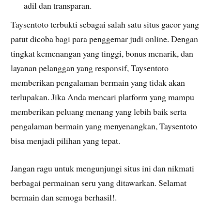
adil dan transparan.
Taysentoto terbukti sebagai salah satu situs gacor yang
patut dicoba bagi para penggemar judi online. Dengan
tingkat kemenangan yang tinggi, bonus menarik, dan
layanan pelanggan yang responsif, Taysentoto
memberikan pengalaman bermain yang tidak akan
terlupakan. Jika Anda mencari platform yang mampu
memberikan peluang menang yang lebih baik serta
pengalaman bermain yang menyenangkan, Taysentoto
bisa menjadi pilihan yang tepat.
Jangan ragu untuk mengunjungi situs ini dan nikmati
berbagai permainan seru yang ditawarkan. Selamat
bermain dan semoga berhasil!.