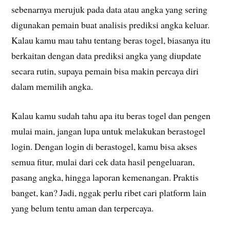
sebenarnya merujuk pada data atau angka yang sering
digunakan pemain buat analisis prediksi angka keluar.
Kalau kamu mau tahu tentang beras togel, biasanya itu
berkaitan dengan data prediksi angka yang diupdate
secara rutin, supaya pemain bisa makin percaya diri
dalam memilih angka.
Kalau kamu sudah tahu apa itu beras togel dan pengen
mulai main, jangan lupa untuk melakukan berastogel
login. Dengan login di berastogel, kamu bisa akses
semua fitur, mulai dari cek data hasil pengeluaran,
pasang angka, hingga laporan kemenangan. Praktis
banget, kan? Jadi, nggak perlu ribet cari platform lain
yang belum tentu aman dan terpercaya.