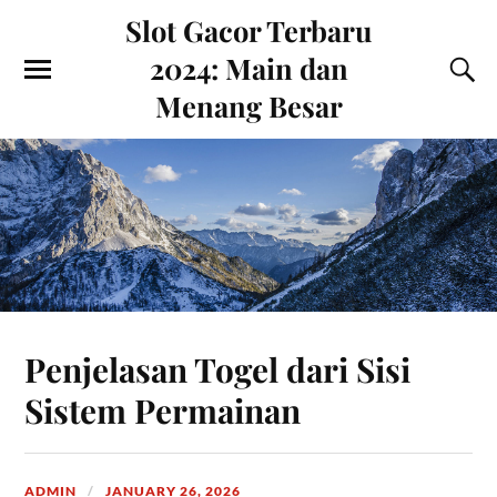
Slot Gacor Terbaru
2024: Main dan
Menang Besar
Penjelasan Togel dari Sisi
Sistem Permainan
ADMIN
JANUARY 26, 2026