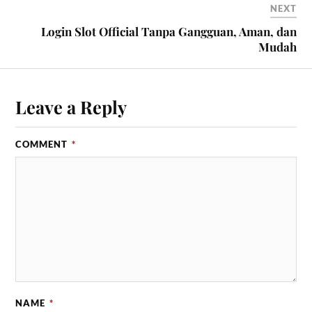
NEXT
Login Slot Official Tanpa Gangguan, Aman, dan
Mudah
Leave a Reply
COMMENT
*
NAME
*