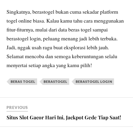
Singkatnya, berastogel bukan cuma sekadar platform
togel online biasa. Kalau kamu tahu cara menggunakan
fitur-fiturnya, mulai dari data beras togel sampai
berastogel login, peluang menang jadi lebih terbuka.
Jadi, nggak usah ragu buat eksplorasi lebih jauh.
Selamat mencoba dan semoga keberuntungan selalu
menyertai setiap angka yang kamu pilih!
BERAS TOGEL
BERASTOGEL
BERASTOGEL LOGIN
PREVIOUS
Situs Slot Gacor Hari Ini, Jackpot Gede Tiap Saat!