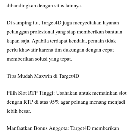
dibandingkan dengan situs lainnya.
Di samping itu, Target4D juga menyediakan layanan
pelanggan profesional yang siap memberikan bantuan
kapan saja. Apabila terdapat kendala, pemain tidak
perlu khawatir karena tim dukungan dengan cepat
memberikan solusi yang tepat.
Tips Mudah Maxwin di Target4D
Pilih Slot RTP Tinggi: Usahakan untuk memainkan slot
dengan RTP di atas 95% agar peluang menang menjadi
lebih besar.
Manfaatkan Bonus Anggota: Target4D memberikan