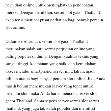
perjudian online untuk meningkatkan pendapatan
mereka. Dengan demikian, server slot gacor Thailand
akan terus menjadi pusat perhatian bagi banyak pemain
slot online.
Dalam keseluruhan, server slot gacor Thailand
merupakan salah satu server perjudian online yang
paling populer di dunia. Dengan kualitas teknis yang
sangat tinggi, keamanan yang baik, dan kemudahan
akses melalui smartphone, server ini telah menjadi
pilihan utama bagi banyak pemain slot online. Jika Anda
masih belum menemukan server yang tepat untuk
bermain slot, maka Anda harus mencoba server slot
gacor Thailand. Sama seperti server server slot server
thailand, yang juga tak kalah populer dan memiliki