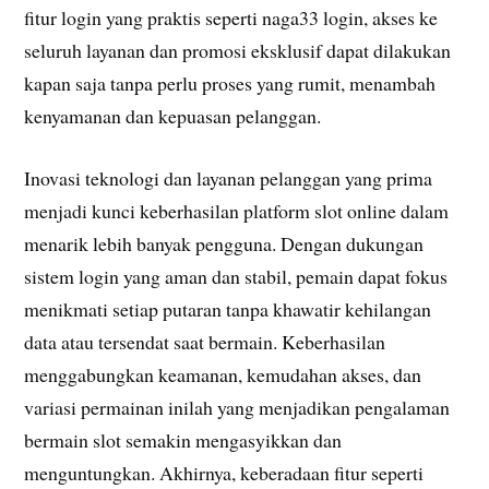
fitur login yang praktis seperti naga33 login, akses ke
seluruh layanan dan promosi eksklusif dapat dilakukan
kapan saja tanpa perlu proses yang rumit, menambah
kenyamanan dan kepuasan pelanggan.
Inovasi teknologi dan layanan pelanggan yang prima
menjadi kunci keberhasilan platform slot online dalam
menarik lebih banyak pengguna. Dengan dukungan
sistem login yang aman dan stabil, pemain dapat fokus
menikmati setiap putaran tanpa khawatir kehilangan
data atau tersendat saat bermain. Keberhasilan
menggabungkan keamanan, kemudahan akses, dan
variasi permainan inilah yang menjadikan pengalaman
bermain slot semakin mengasyikkan dan
menguntungkan. Akhirnya, keberadaan fitur seperti