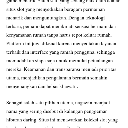
game menarik. Salah satu yang sedang naik daun adalah
situs slot yang menyediakan beragam permainan
menarik dan menguntungkan. Dengan teknologi
terbaru, pemain dapat menikmati sensasi bermain dari
kenyamanan rumah tanpa harus repot keluar rumah.
Platform ini juga dikenal karena menyediakan layanan
terbaik dan interface yang ramah pengguna, sehingga
memudahkan siapa saja untuk memulai petualangan
mereka. Keamanan dan transparansi menjadi prioritas
utama, menjadikan pengalaman bermain semakin
menyenangkan dan bebas khawatir.
Sebagai salah satu pilihan utama, nagawin menjadi
nama yang sering disebut di kalangan penggemar
hiburan daring. Situs ini menawarkan koleksi slot yang