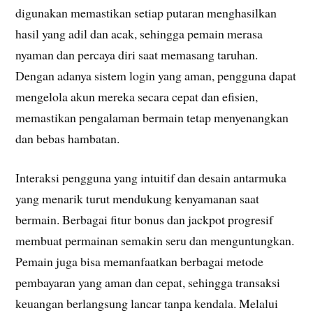
digunakan memastikan setiap putaran menghasilkan
hasil yang adil dan acak, sehingga pemain merasa
nyaman dan percaya diri saat memasang taruhan.
Dengan adanya sistem login yang aman, pengguna dapat
mengelola akun mereka secara cepat dan efisien,
memastikan pengalaman bermain tetap menyenangkan
dan bebas hambatan.
Interaksi pengguna yang intuitif dan desain antarmuka
yang menarik turut mendukung kenyamanan saat
bermain. Berbagai fitur bonus dan jackpot progresif
membuat permainan semakin seru dan menguntungkan.
Pemain juga bisa memanfaatkan berbagai metode
pembayaran yang aman dan cepat, sehingga transaksi
keuangan berlangsung lancar tanpa kendala. Melalui