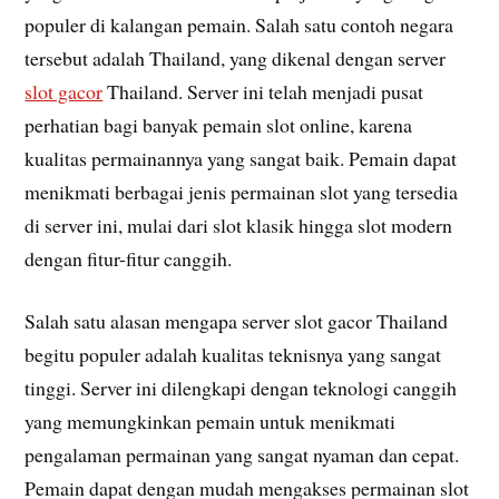
populer di kalangan pemain. Salah satu contoh negara
tersebut adalah Thailand, yang dikenal dengan server
slot gacor
Thailand. Server ini telah menjadi pusat
perhatian bagi banyak pemain slot online, karena
kualitas permainannya yang sangat baik. Pemain dapat
menikmati berbagai jenis permainan slot yang tersedia
di server ini, mulai dari slot klasik hingga slot modern
dengan fitur-fitur canggih.
Salah satu alasan mengapa server slot gacor Thailand
begitu populer adalah kualitas teknisnya yang sangat
tinggi. Server ini dilengkapi dengan teknologi canggih
yang memungkinkan pemain untuk menikmati
pengalaman permainan yang sangat nyaman dan cepat.
Pemain dapat dengan mudah mengakses permainan slot