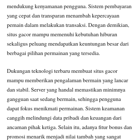
mendukung kenyamanan pengguna. Sistem pembayaran
yang cepat dan transparan menambah kepercayaan
pemain dalam melakukan transaksi. Dengan demikian,
situs gacor mampu memenuhi kebutuhan hiburan
sekaligus peluang mendapatkan keuntungan besar dari
berbagai pilihan permainan yang tersedia.
Dukungan teknologi terbaru membuat situs gacor
mampu memberikan pengalaman bermain yang lancar
dan stabil. Server yang handal memastikan minimnya
gangguan saat sedang bermain, sehingga pengguna
dapat fokus menikmati permainan. Sistem keamanan
canggih melindungi data pribadi dan keuangan dari
ancaman pihak ketiga. Selain itu, adanya fitur bonus dan
promosi menarik menjadi nilai tambah yang sangat