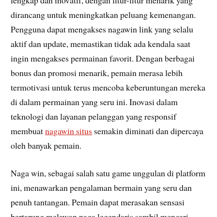
lengkap dan inovatif, dengan fitur-fitur menarik yang
dirancang untuk meningkatkan peluang kemenangan.
Pengguna dapat mengakses nagawin link yang selalu
aktif dan update, memastikan tidak ada kendala saat
ingin mengakses permainan favorit. Dengan berbagai
bonus dan promosi menarik, pemain merasa lebih
termotivasi untuk terus mencoba keberuntungan mereka
di dalam permainan yang seru ini. Inovasi dalam
teknologi dan layanan pelanggan yang responsif
membuat
nagawin situs
semakin diminati dan dipercaya
oleh banyak pemain.
Naga win, sebagai salah satu game unggulan di platform
ini, menawarkan pengalaman bermain yang seru dan
penuh tantangan. Pemain dapat merasakan sensasi
bertarung melawan naga legendaris sambil mencari