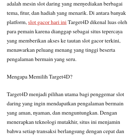
adalah mesin slot daring yang menyediakan berbagai
tema, fitur, dan hadiah yang menarik. Di antara banyak
platform,
slot gacor hari ini
Target4D dikenal luas oleh
para pemain karena dianggap sebagai situs tepercaya
yang memberikan akses ke tautan slot gacor terkini,
menawarkan peluang menang yang tinggi beserta
pengalaman bermain yang seru.
Mengapa Memilih Target4D?
Target4D menjadi pilihan utama bagi penggemar slot
daring yang ingin mendapatkan pengalaman bermain
yang aman, nyaman, dan menguntungkan. Dengan
menerapkan teknologi mutakhir, situs ini menjamin
bahwa setiap transaksi berlangsung dengan cepat dan