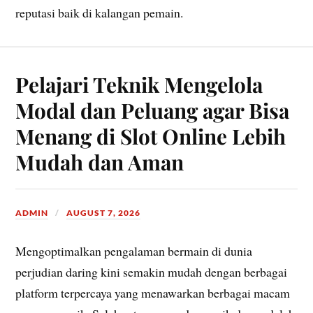
reputasi baik di kalangan pemain.
Pelajari Teknik Mengelola
Modal dan Peluang agar Bisa
Menang di Slot Online Lebih
Mudah dan Aman
ADMIN
AUGUST 7, 2026
Mengoptimalkan pengalaman bermain di dunia
perjudian daring kini semakin mudah dengan berbagai
platform terpercaya yang menawarkan berbagai macam