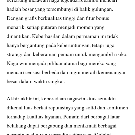
hadiah besar yang tersembunyi di balik gulungan.
Dengan grafis berkualitas tinggi dan fitur bonus
menarik, setiap putaran menjadi momen yang
dinantikan. Keberhasilan dalam permainan ini tidak
hanya bergantung pada keberuntungan, tetapi juga
strategi dan keberanian pemain untuk mengambil risiko.
Naga win menjadi pilihan utama bagi mereka yang
mencari sensasi berbeda dan ingin meraih kemenangan
besar dalam waktu singkat.
Akhir-akhir ini, keberadaan nagawin situs semakin
dikenal luas berkat reputasinya yang solid dan komitmen
terhadap kualitas layanan. Pemain dari berbagai latar
belakang dapat bergabung dan menikmati berbagai
permainan slot yang tersedia setiap saat. Melalui