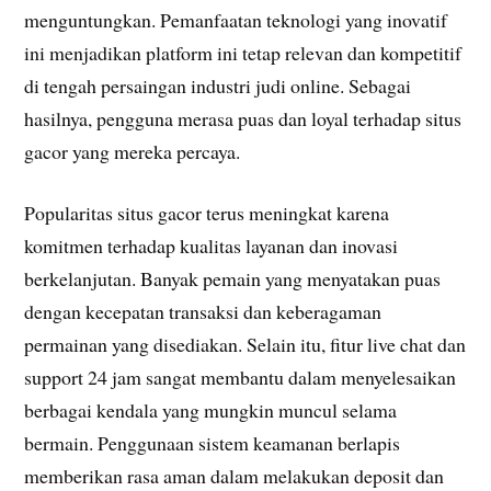
menguntungkan. Pemanfaatan teknologi yang inovatif
ini menjadikan platform ini tetap relevan dan kompetitif
di tengah persaingan industri judi online. Sebagai
hasilnya, pengguna merasa puas dan loyal terhadap situs
gacor yang mereka percaya.
Popularitas situs gacor terus meningkat karena
komitmen terhadap kualitas layanan dan inovasi
berkelanjutan. Banyak pemain yang menyatakan puas
dengan kecepatan transaksi dan keberagaman
permainan yang disediakan. Selain itu, fitur live chat dan
support 24 jam sangat membantu dalam menyelesaikan
berbagai kendala yang mungkin muncul selama
bermain. Penggunaan sistem keamanan berlapis
memberikan rasa aman dalam melakukan deposit dan